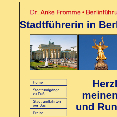
Stadtführerin in Berl
Herz
Home
Stadtrundgänge
meinen
zu Fuß
Stadtrundfahrten
und Rund
per Bus
Preise