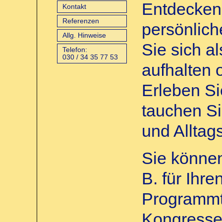
Entdecken 
Kontakt
Referenzen
persönlich
Allg. Hinweise
Sie sich al
Telefon:
030 / 34 35 77 53
aufhalten 
Erleben Si
tauchen Si
und Alltag
Sie können
B. für Ihr
Programmt
Kongresse